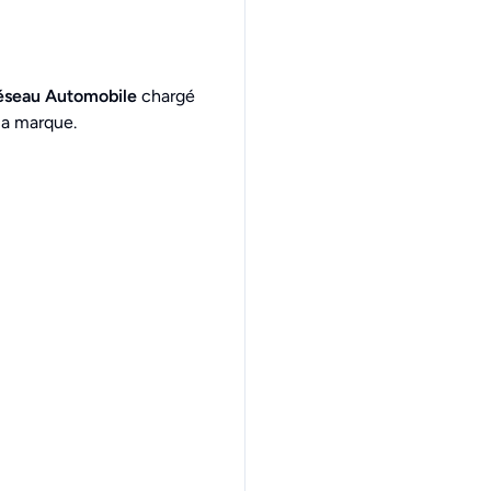
éseau Automobile
chargé
 la marque.