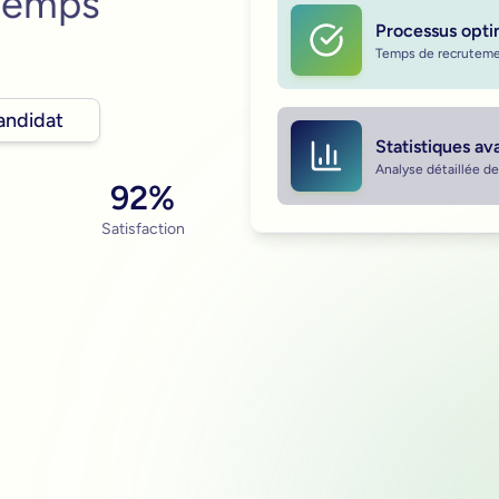
 temps
Processus opti
Temps de recruteme
candidat
Statistiques a
Analyse détaillée d
92%
Satisfaction