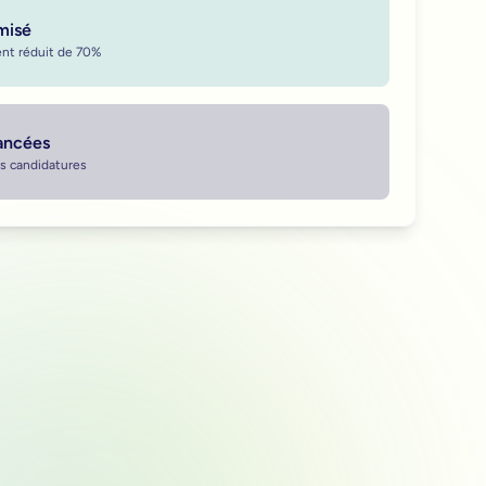
misé
nt réduit de 70%
vancées
es candidatures