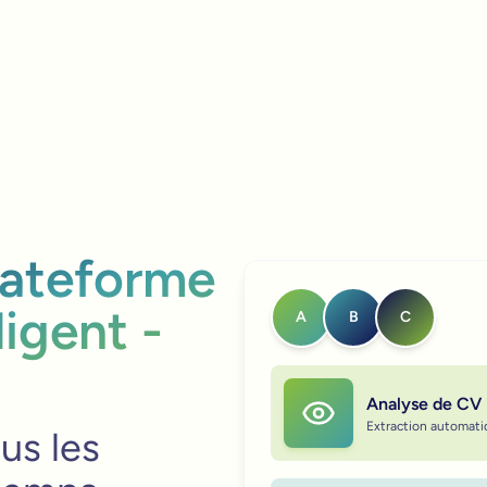
lateforme
ligent -
A
B
C
Analyse de CV 
Extraction automat
us les