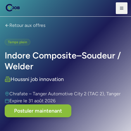
Retour aux offres
Temps plein
Indore Composite–Soudeur /
Welder
Houssni job innovation
Chrafate – Tanger Automotive City 2 (TAC 2), Tanger
Expire le
31 août 2026
Postuler maintenant